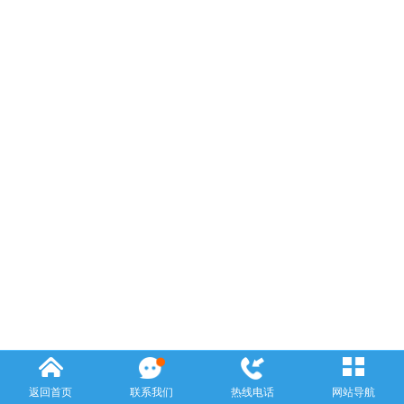
返回首页
联系我们
热线电话
网站导航