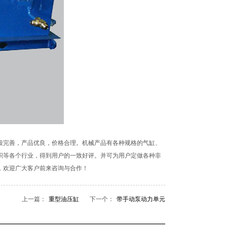
段完善，产品优良，价格合理。机械产品有各种规格的气缸、
织等各个行业，得到用户的一致好评。并可为用户定做各种非
，欢迎广大客户前来咨询与合作！
上一篇：
重型油压缸
下一个：
带手动泵动力单元