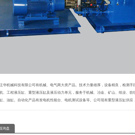
泛华机械科技有限公司有机械、电气两大类产品。技术力量雄厚，设备精良，检测手
机、工程液压缸、重型液压缸及液压动力单元，服务于机械、冶金、矿山、纸业、纺
缸、油缸。自动化产品有发电机性能台、电机测试设备等。公司现有重型液压缸供应
线询盘